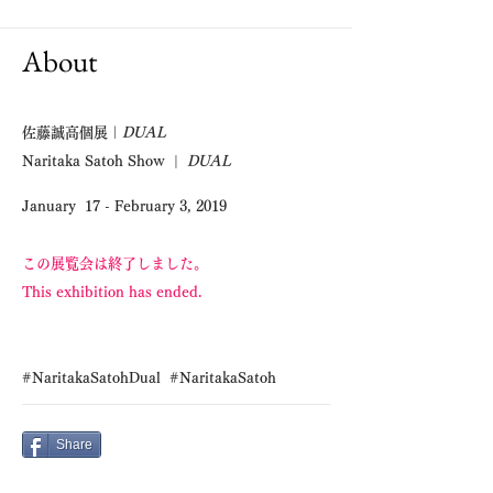
About
佐藤誠高個展｜
DUAL
Naritaka Satoh Show |
DUAL
January 17 - February 3, 2019
この展覧会は終了しました。
This exhibition has ended.
#NaritakaSatohDual #NaritakaSatoh
Share