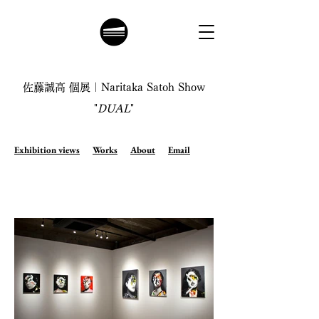
佐藤誠高 個展｜Naritaka Satoh Show
"
DUAL
"
Exhibition views
Works
About
Email