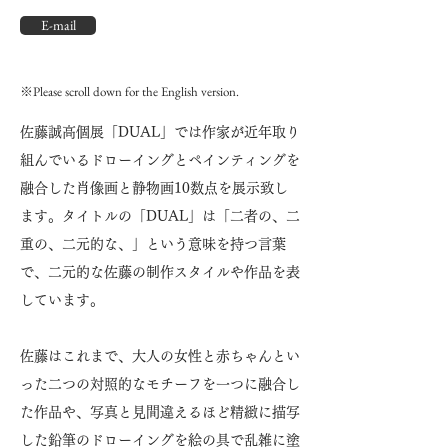
E-mail
※Please scroll down for the English version.
佐藤誠高個展「DUAL」では作家が近年取り
組んでいるドローイングとペインティングを
融合した肖像画と静物画10数点を展示致し
ます。タイトルの「DUAL」は「二者の、二
重の、二元的な、」という意味を持つ言葉
で、二元的な佐藤の制作スタイルや作品を表
しています。
佐藤はこれまで、大人の女性と赤ちゃんとい
った二つの対照的なモチーフを一つに融合し
た作品や、写真と見間違えるほど精緻に描写
した鉛筆のドローイングを絵の具で乱雑に塗