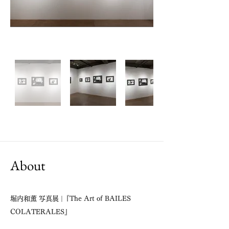
About
堀内和薫 写真展 |『The Art of BAILES
COLATERALES』