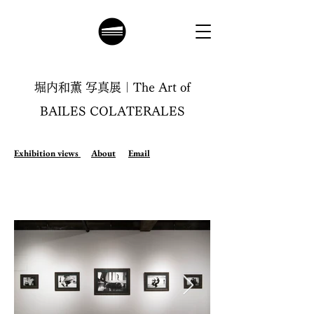
堀内和薫 写真展｜The Art of
BAILES COLATERALES
Exhibition views
About
Email