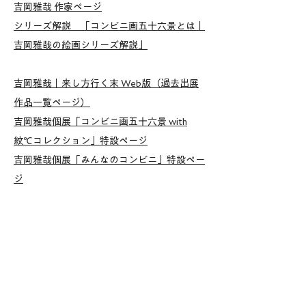
​吉岡雅哉 作家ページ
ではありながらも確かな変化をもたらしてい
​シリーズ解説 「コンビニ画五十六景とは｜
ます。

吉岡雅哉の絵画シリーズ解説」
実際、『コンビニ画 五十六景』には、すで
吉岡雅哉｜来し方行く末 Web版（過去出展
に姿を消したブランド――たとえばサークル
作品一覧ページ）​
K・サンクスなども描かれています。

​吉岡雅哉個展「コンビニ画五十六景 with
その時代に確かに存在していた「どこにでも
紋℃コレクション」特設ページ
ある風景」が、時間の経過とともに、ある時
​吉岡雅哉個展「みんなのコンビニ」特設ペー
代の姿を記録する「歴史画」のような性格を
ジ
帯びはじめているのです。

吉岡雅哉個展「来し方行く末 Season 2
(Spring '24)」特設ページ
シリーズタイトルの「コンビニ画 五十六
景」は、葛飾北斎の《富嶽三十六景》が想起
されるかと思います。

日本で暮らしていると、なかなかそうは思え
ないかもしれませんが、現代において富士山