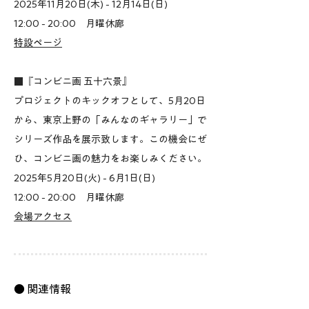
2025年11月20日(木) - 12月14日(日)
『コンビニ人間』が「コンビニという制度の
12:00 - 20:00 月曜休廊
中で生きる人間」を描いていたとすれば、
​特設ページ
『コンビニ画 五十六景』はその制度の“外
側”から、風景としてその光景を見つめてい
■『コンビニ画 五十六景』
ます。

プロジェクトのキックオフとして、5月20日
文学と絵画という異なる領域で、同じ時代を
から、東京上野の「みんなのギャラリー」で
異なる角度から捉えようとする営みが、この
シリーズ作品を展示致します。この機会にぜ
二つの作品には通っているように思います。

ひ、コンビニ画の魅力をお楽しみください。
2025年5月20日(火) - 6月1日(日)
そんなコンビニですが、全国の店舗数の統計
12:00 - 20:00 月曜休廊
を見ると、2019年にピークを迎えたあと、
​会場アクセス
横ばいの状態が続いています。

人口減少や地方の過疎化、人手不足、物流の
困難、資材価格の高騰、物価上昇など、さま
ざまな社会的変化が、これまで「変わらな
● 関連情報
い」と思われてきた日常の風景に、ゆるやか