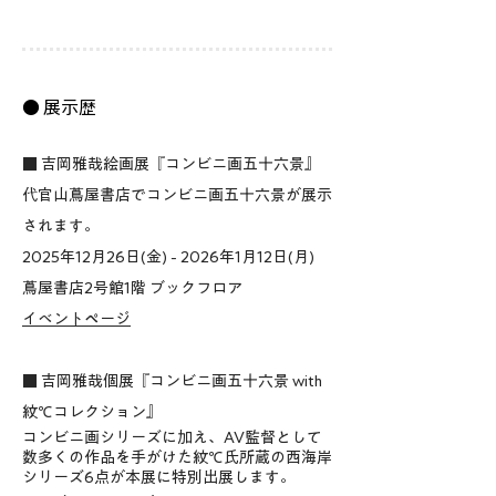
代には存在しなかった“コンビニ”という現代
的な風景を描いています。

● 展示歴​​
このシリーズの多くが描かれたのは2010年
代でした。長期的な停滞感の中、日本が大小
■ 吉岡雅哉絵画展​『コンビニ画五十六景​』
さまざまな課題に直面し、変化を迫られてい
代官山蔦屋書店でコンビニ画五十六景が展示
た、2010年代とはそんな時期だったのでは
されます。
ないか――と、今振り返って思いますが、

2025年12月26日(金) - 2026年1月12日(月)
そんな時代にあっても、コンビニは変わらな
蔦屋書店2号館1階 ブックフロア
い日常の象徴として全国津々浦々に展開し、
イベントページ
いつでもどこでも、私たちのよく知る姿で迎
えてくれていました。

■ 吉岡雅哉個展​『コンビニ画五十六景​ with​
紋℃コレクション​』
2016年には、村田沙耶香氏による小説『コ
コンビニ画シリーズに加え、AV監督として
ンビニ人間』が発表され、国内外で大きな反
数多くの作品を手がけた紋℃氏
所蔵の西海岸
シリーズ6点が本展に特別出展します。
響を呼びました。
