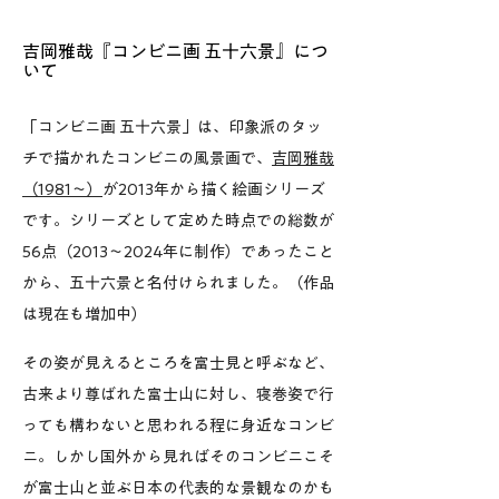
​​吉岡雅哉『コンビニ画 五十六景』につ
いて​​​
「コンビニ画 五十六景」は、印象派のタッ
チで描かれたコンビニの風景画で、
吉岡雅哉
（1981〜）
が2013年から描く絵画シリーズ
です。シリーズとして定めた時点での総数が
56点（2013〜2024年に制作）であったこと
から、五十六景と名付けられました。（作品
は現在も増加中）
その姿が見えるところを富士見と呼ぶなど、
古来より尊ばれた富士山に対し、寝巻姿で行
っても構わないと思われる程に身近なコンビ
ニ。しかし国外から見ればそのコンビニこそ
が富士山と並ぶ日本の代表的な景観なのかも