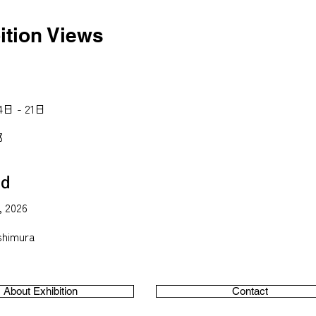
ition Views
日 - 21日
郎
id
, 2026
ishimura
About Exhibition
Contact